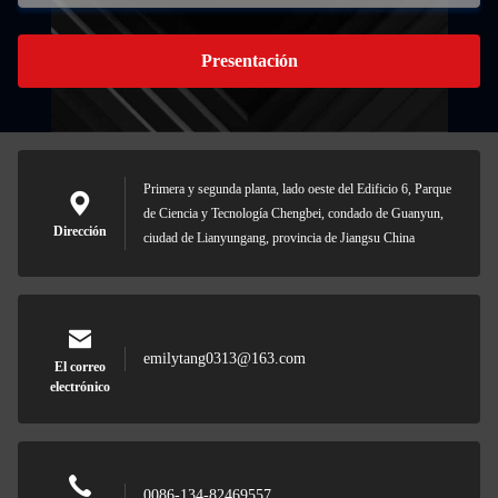
Presentación
Primera y segunda planta, lado oeste del Edificio 6, Parque
de Ciencia y Tecnología Chengbei, condado de Guanyun,
Dirección
ciudad de Lianyungang, provincia de Jiangsu China
emilytang0313@163.com
El correo
electrónico
0086-134-82469557