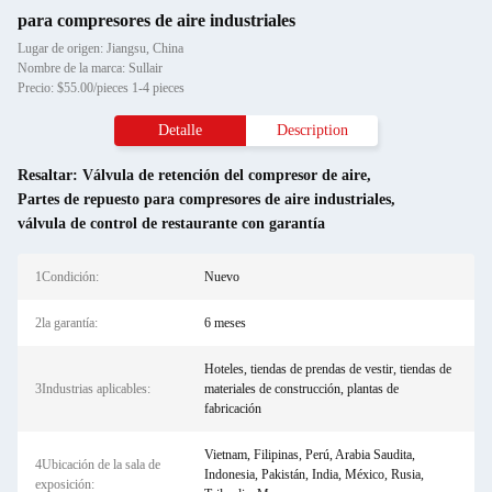
para compresores de aire industriales
Lugar de origen: Jiangsu, China
Nombre de la marca: Sullair
Precio: $55.00/pieces 1-4 pieces
Detalle
Description
Resaltar:
Válvula de retención del compresor de aire
,
Partes de repuesto para compresores de aire industriales
,
válvula de control de restaurante con garantía
1Condición:
Nuevo
2la garantía:
6 meses
Hoteles, tiendas de prendas de vestir, tiendas de
3Industrias aplicables:
materiales de construcción, plantas de
fabricación
Vietnam, Filipinas, Perú, Arabia Saudita,
4Ubicación de la sala de
Indonesia, Pakistán, India, México, Rusia,
exposición: