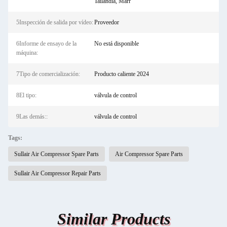
Tailandia, Marr
5Inspección de salida por vídeo:
Proveedor
6Informe de ensayo de la
No está disponible
máquina:
7Tipo de comercialización:
Producto caliente 2024
8El tipo:
válvula de control
9Las demás::
válvula de control
Tags:
Sullair Air Compressor Spare Parts
Air Compressor Spare Parts
Sullair Air Compressor Repair Parts
Similar Products