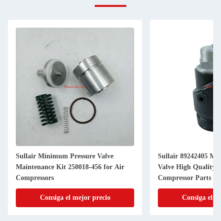
Sullair Minimum Pressure Valve
Sullair 89242405 Minimum Pressure
Maintenance Kit 250018-456 for Air
Valve High Quality 
Compressors
Compressor Parts
Consiga el mejor precio
Consiga el m