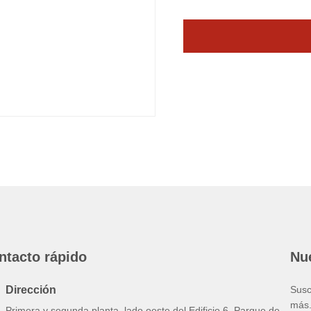
ntacto rápido
Nue
Dirección
Susc
más
Primera y segunda planta, lado oeste del Edificio 6, Parque de