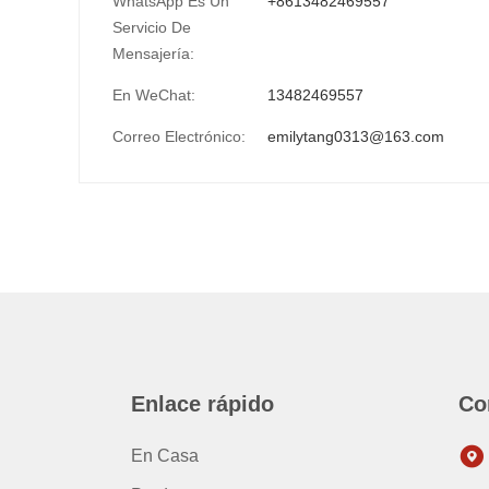
WhatsApp Es Un
+8613482469557
Servicio De
Mensajería:
En WeChat:
13482469557
Correo Electrónico:
emilytang0313@163.com
Enlace rápido
Co
En Casa