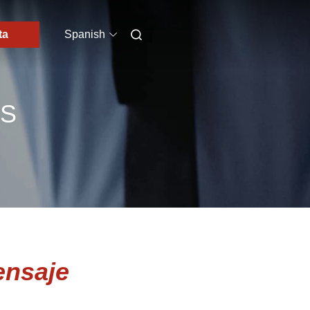
ta
Spanish
OS
ensaje