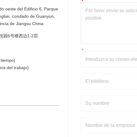
o oeste del Edificio 6, Parque 
ngbei, condado de Guanyun, 
incia de Jiangsu China
园6号楼西边1-2层
 tiempo)
a del trabajo)