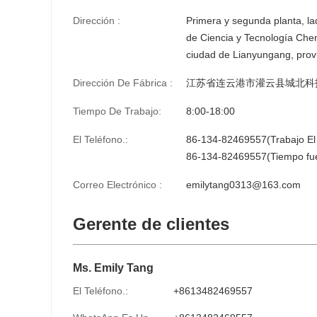
Dirección :
Primera y segunda planta, lad
de Ciencia y Tecnología Che
ciudad de Lianyungang, prov
Dirección De Fábrica :
江苏省连云港市灌云县城北科技
Tiempo De Trabajo:
8:00-18:00
El Teléfono.:
86-134-82469557(Trabajo El
86-134-82469557(Tiempo fuer
Correo Electrónico :
emilytang0313@163.com
Gerente de clientes
Ms. Emily Tang
El Teléfono.:
+8613482469557