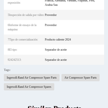
Francia, Alemania, Vietnam, Filipinas, Perú,
exposición:
Arabia Sau
5Inspección de salida por vídeo:
Proveedor
6Informe de ensayo de la
Proveedor
máquina:
7Tipo de comercialización:
Producto caliente 2024
8El tipo:
Separador de aceite
924242513:
Separador de aceite
Tags:
Ingersoll-Rand Air Compressor Spare Parts
Air Compressor Spare Parts
Ingersoll-Rand Air Compressor Spares