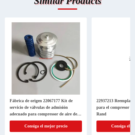
Similar Products
Fábrica de origen 22067177 Kit de
22937213 Reemplazo 
servicio de válvulas de admisión
para el compresor de 
adecuado para compressor de aire de
Rand
tornillo
Consiga el mejor precio
Consiga el m