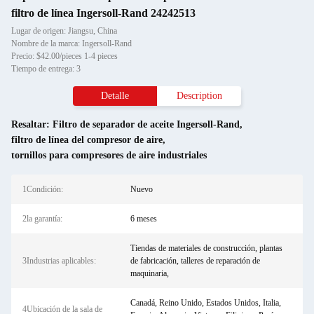
filtro de línea Ingersoll-Rand 24242513
Lugar de origen: Jiangsu, China
Nombre de la marca: Ingersoll-Rand
Precio: $42.00/pieces 1-4 pieces
Tiempo de entrega: 3
Detalle
Description
Resaltar:
Filtro de separador de aceite Ingersoll-Rand
,
filtro de línea del compresor de aire
,
tornillos para compresores de aire industriales
1Condición:
Nuevo
2la garantía:
6 meses
Tiendas de materiales de construcción, plantas
3Industrias aplicables:
de fabricación, talleres de reparación de
maquinaria,
Canadá, Reino Unido, Estados Unidos, Italia,
4Ubicación de la sala de