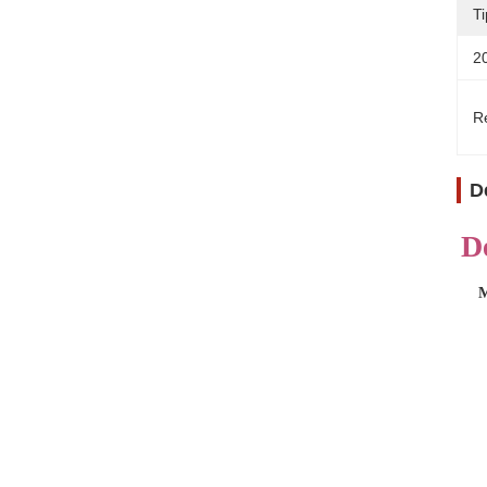
T
2
Re
D
D
M