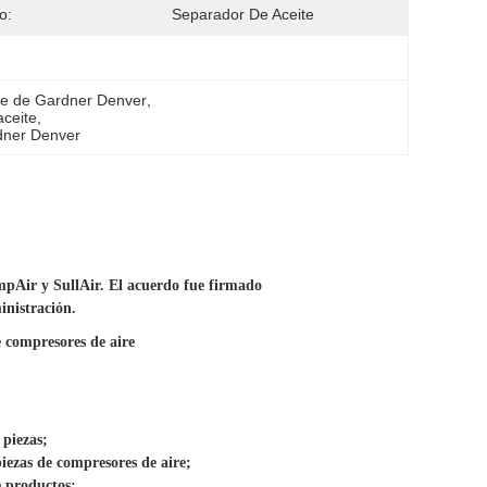
o:
Separador De Aceite
re de Gardner Denver
, 
ceite
, 
dner Denver
pAir y SullAir. El acuerdo fue firmado
inistración.
 compresores de aire
 piezas;
iezas de compresores de aire;
 productos;