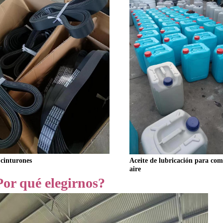
Aceite de lubricación para com
 cinturones
aire
Por qué elegirnos?