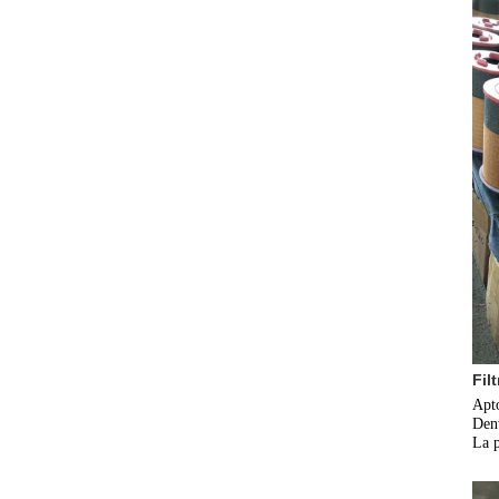
Fil
Apto
Denv
La p