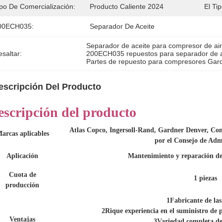
ipo De Comercialización:
Producto Caliente 2024
El Tip
00ECH035:
Separador De Aceite
Separador de aceite para compresor de ai
saltar:
200ECH035 repuestos para separador de a
Partes de repuesto para compresores Gar
escripción Del Producto
escripción del producto
Atlas Copco, Ingersoll-Rand, Gardner Denver, Com
arcas aplicables
por el Consejo de Adm
Aplicación
Mantenimiento y reparación de
Cuota de
1 piezas
producción
1Fabricante de las
2Rique experiencia en el suministro de p
Ventajas
3Variedad completa de