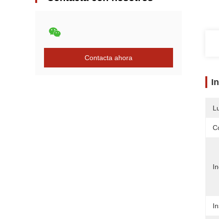
Contacta ahora
I
L
C
In
I