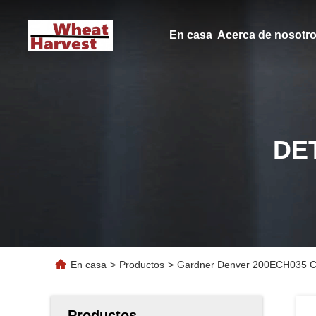
En casa
Acerca de nosotr
DE
En casa
>
Productos
>
Gardner Denver 200ECH035 Com
Productos