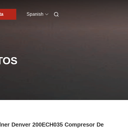
ta
Spanish
TOS
ner Denver 200ECH035 Compresor De