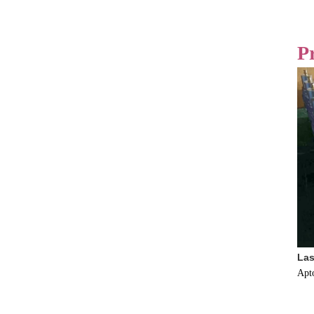
P
Las
Apt